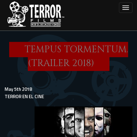
Skip
Toggl
to
main
content
TEMPUS TORMENTUM.
(TRAILER 2018)
May 5th 2018
TERROR EN EL CINE